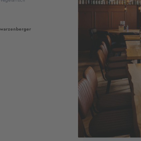
/
vegetarisch
hwarzenberger