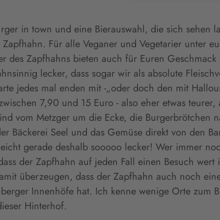
rger in town und eine Bierauswahl, die sich sehen l
r Zapfhahn. Für alle Veganer und Vegetarier unter e
ger des Zapfhahns bieten auch für Euren Geschmack 
hnsinnig lecker, dass sogar wir als absolute Fleisch
Karte jedes mal enden mit -„oder doch den mit Hallou
zwischen 7,90 und 15 Euro - also eher etwas teurer, 
sind vom Metzger um die Ecke, die Burgerbrötchen 
der Bäckerei Seel und das Gemüse direkt von den B
leicht gerade deshalb sooooo lecker! Wer immer noc
 dass der Zapfhahn auf jeden Fall einen Besuch wert 
 damit überzeugen, dass der Zapfhahn auch noch ein
erger Innenhöfe hat. Ich kenne wenige Orte zum Bi
 dieser Hinterhof.