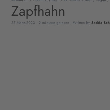
Restaurant
/
Essen & Trinken
/
Wirtshaus
/
Bier
/
vegan
Zapfhahn
25.März.2023
.
2 minuten gelesen
. Written by
Saskia Sc