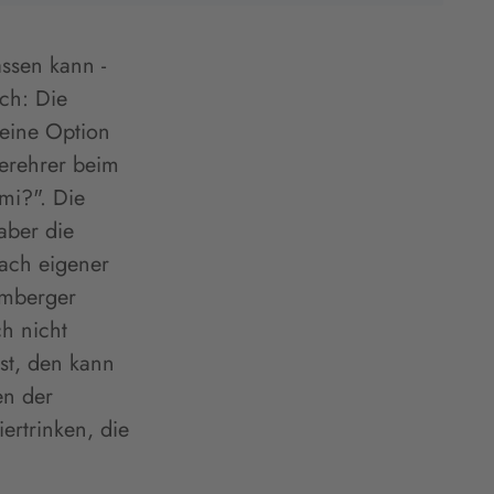
assen kann -
uch: Die
eine Option
verehrer beim
mi?". Die
aber die
nach eigener
amberger
h nicht
ist, den kann
en der
ertrinken, die