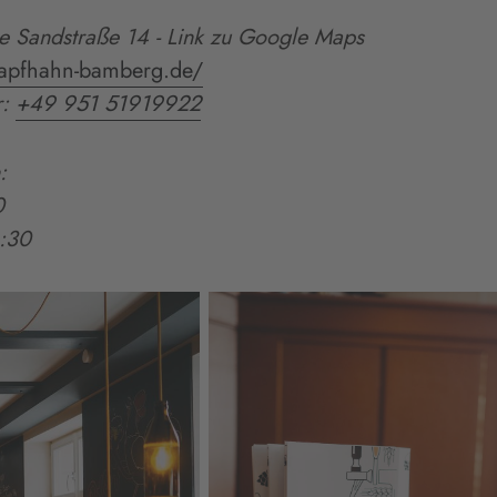
e Sandstraße 14
- Link zu Google Maps
zapfhahn-bamberg.de/
r:
+49 951 51919922
:
0
1:30