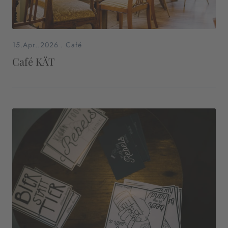
15.Apr..2026
.
Café
Café KÄT