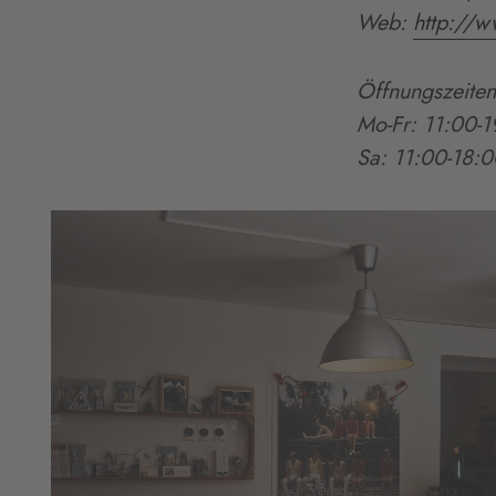
Web:
http://
Öffnungszeiten
Mo
-Fr
: 11:00
-
1
Sa: 11:00
-
18:0