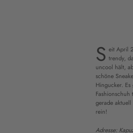
S
eit April
trendy, d
uncool hält, a
schöne Sneaker
Hingucker. Es
Fashionschuh 
gerade aktuell
rein!
Adresse: Kapuz