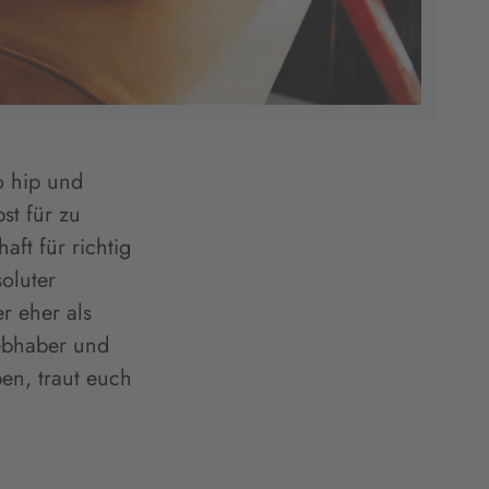
o hip und
st für zu
aft für richtig
oluter
r eher als
ebhaber und
en, traut euch