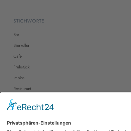
STICHWORTE
Bar
Bierkeller
Café
Frühstück
Imbiss
Restaurant
Wirtshaus