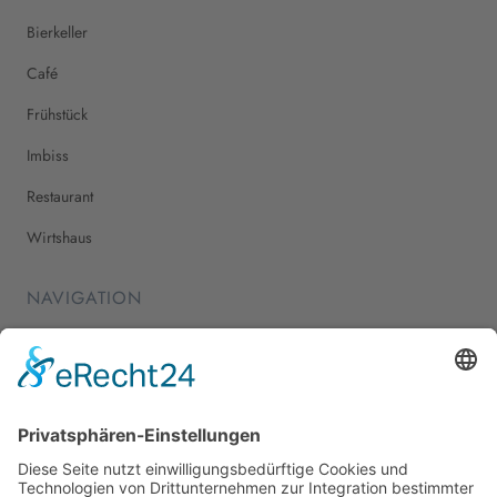
Bierkeller
Café
Frühstück
Imbiss
Restaurant
Wirtshaus
NAVIGATION
Home
Essen & Trinken
Shopping
Stadtleben