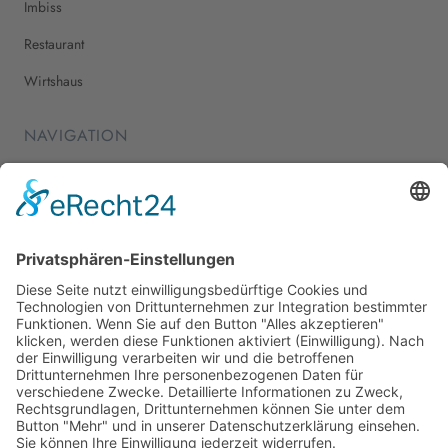
Imbiss
Restaurant
Wirtshaus
NAVIGATION
Home
Essen & Trinken
Shopping
Stadtleben
Veranstaltungen
Shop
Über Mich
Impressum