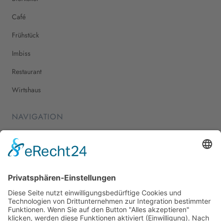
Café
Frühstück
Imbiss
Restaurant
Wirtshaus
NAVIGATION
Home
Essen & Trinken
Shopping
Stadtleben
Veranstaltungen