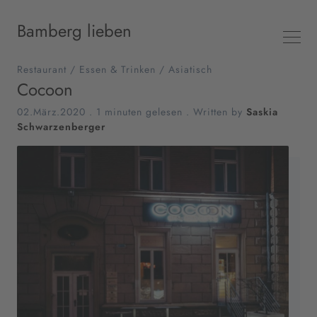
Bamberg lieben
Restaurant
/
Essen & Trinken
/
Asiatisch
Cocoon
02.März.2020
.
1 minuten gelesen
. Written by
Saskia
Schwarzenberger