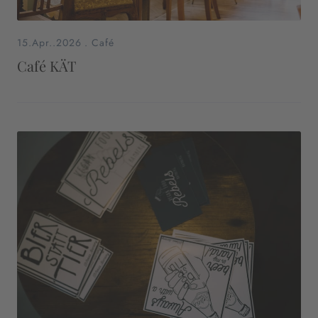
15.Apr..2026
.
Café
Café KÄT