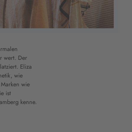
normalen
r wert. Der
atziert. Eliza
etik, wie
m Marken wie
e ist
 Bamberg kenne.