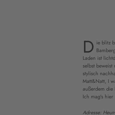
D
ie blitz
Bamberge
Laden ist licht
selbst beweis
stylisch nachh
Matt&Natt, I w
außerdem die b
Ich mag's hier 
Adresse: Heum