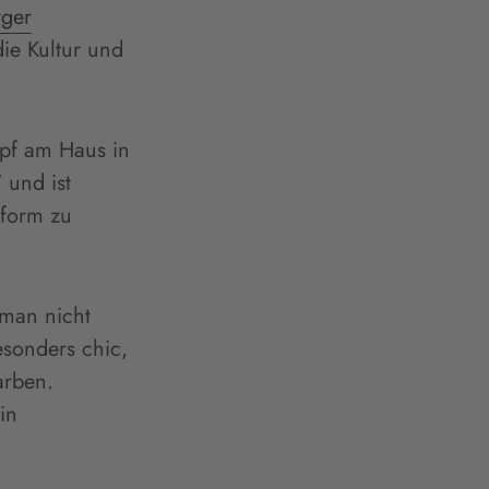
ger
ie Kultur und
opf am Haus in
 und ist
kform zu
 man nicht
esonders chic,
arben.
in