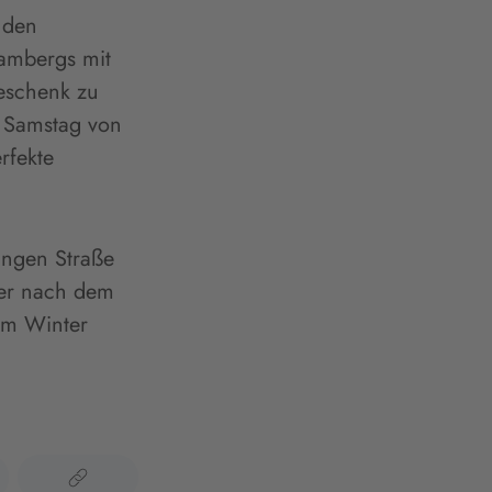
 den
Bambergs mit
Geschenk zu
n Samstag von
rfekte
angen Straße
der nach dem
im Winter