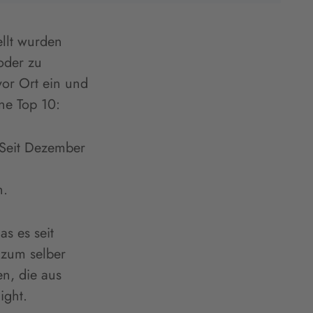
llt wurden
oder zu
or Ort ein und
ne Top 10:
 Seit Dezember
n.
as es seit
 zum selber
n, die aus
ight.