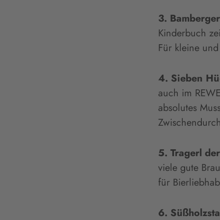
3. Bamberge
Kinderbuch ze
Für kleine und
4. Sieben Hü
auch im REWE i
absolutes Muss
Zwischendurch.
5. Tragerl de
viele gute Bra
für Bierliebh
6. Süßholzst