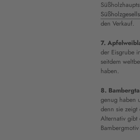
Süßholzhauptst
Süßholzgesells
den Verkauf.
7. Apfelweib
der Eisgrube i
seitdem weltbe
haben.
8. Bambergta
genug haben un
denn sie zeigt
Alternativ gib
Bambergmotiv 