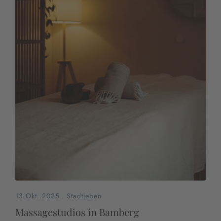
13.Okt..2025
.
Stadtleben
Massagestudios in Bamberg