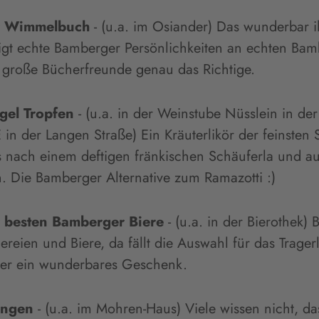
r Wimmelbuch
- (u.a. im Osiander) Das wunderbar ill
igt echte Bamberger Persönlichkeiten an echten Bam
 große Bücherfreunde genau das Richtige.
gel Tropfen
- (u.a. in der Weinstube Nüsslein in de
n der Langen Straße) Ein Kräuterlikör der feinsten 
 nach einem deftigen fränkischen Schäuferla und au
 Die Bamberger Alternative zum Ramazotti :)
r besten Bamberger Biere
- (u.a. in der Bierothek)
uereien und Biere, da fällt die Auswahl für das Trager
aber ein wunderbares Geschenk.
angen
- (u.a. im Mohren-Haus) Viele wissen nicht, d