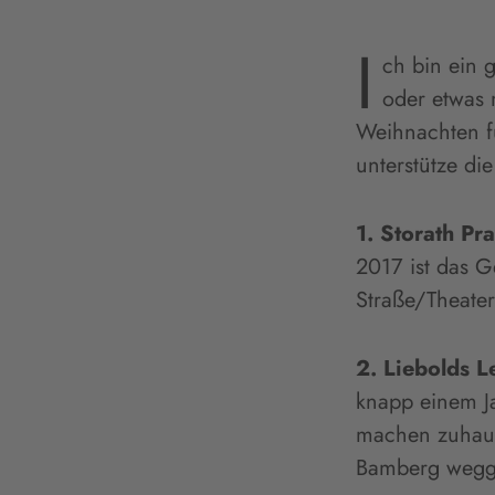
I
ch bin ein 
oder etwas 
Weihnachten f
unterstütze di
1. Storath Pr
2017 ist das G
Straße/Theater
2. Liebolds L
knapp einem Ja
machen zuhause
Bamberg weggez