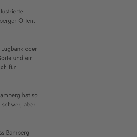
ustrierte
berger Orten.
r Lugbank oder
Sorte und ein
ch für
 Bamberg hat so
l schwer, aber
ass Bamberg